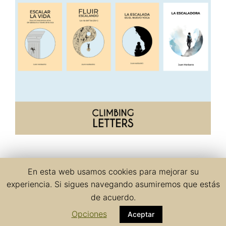
En esta web usamos cookies para mejorar su
Política de cookies
Política de privacidad
experiencia. Si sigues navegando asumiremos que estás
de acuerdo.
Aviso legal
Opciones
Aceptar
© Climbing Letters - 2026