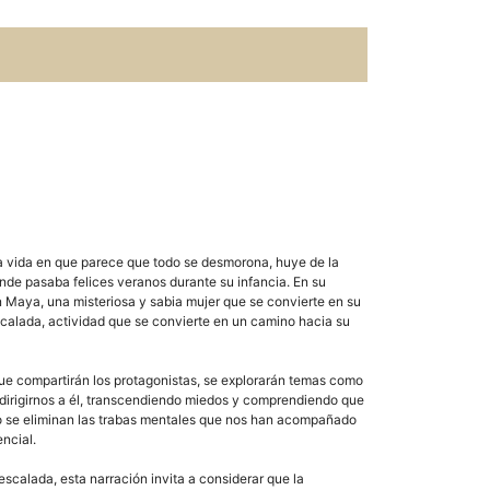
a vida en que parece que todo se desmorona, huye de la
nde pasaba felices veranos durante su infancia. En su
 Maya, una misteriosa y sabia mujer que se convierte en su
scalada, actividad que se convierte en un camino hacia su
que compartirán los protagonistas, se explorarán temas como
y dirigirnos a él, transcendiendo miedos y comprendiendo que
 no se eliminan las trabas mentales que nos han acompañado
ncial.
scalada, esta narración invita a considerar que la