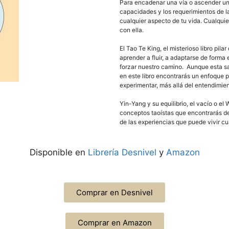
Para encadenar una vía o ascender una 
capacidades y los requerimientos de la
cualquier aspecto de tu vida. Cualqui
con ella.
El Tao Te King, el misterioso libro pi
aprender a fluir, a adaptarse de forma 
forzar nuestro camino. Aunque esta sa
en este libro encontrarás un enfoque p
experimentar, más allá del entendimien
Yin-Yang y su equilibrio, el vacío o el
conceptos taoístas que encontrarás des
de las experiencias que puede vivir cu
Disponible en
Librería Desnivel
y
Amazon
Comprar en Desnivel
Comprar en Amazon