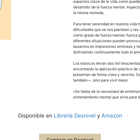
aspectos clave de la vida como pueden
desarrollo de la fuerza mental. Aspec
la misma moneda.
Para tener serenidad en nuestra vida h
dificultades que se nos plantean y la
cierto grado de fuerza mental: fuerza 
diferentes situaciones pueden provoca
basarnos en impresiones erróneas y t
disfrutando continuamente todo el proc
Los estoicos llevan dos mil tresciento
encontrarás la aplicación práctica de 
presentan de forma clara y sencilla. S
también—, sino para vivir mejor.
«Se habla de la necesidad de entrenam
entrenamiento mental que sirve para to
Disponible en
Librería Desnivel
y
Amazon
Comprar en Desnivel