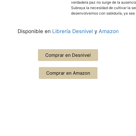
verdadera paz no surge de la ausencia 
Subraya la necesidad de cultivar la s
desenvolvernos con sabiduría, ya sea e
Disponible en
Librería Desnivel
y
Amazon
Comprar en Desnivel
Comprar en Amazon