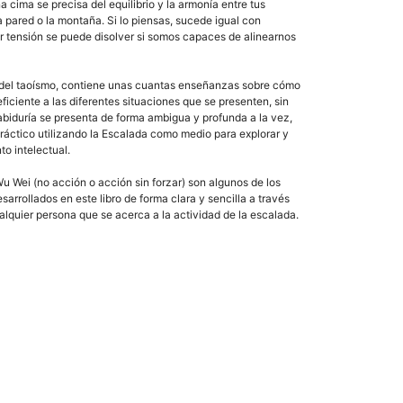
cima se precisa del equilibrio y la armonía entre tus
 pared o la montaña. Si lo piensas, sucede igual con
er tensión se puede disolver si somos capaces de alinearnos
lar del taoísmo, contiene unas cuantas enseñanzas sobre cómo
eficiente a las diferentes situaciones que se presenten, sin
biduría se presenta de forma ambigua y profunda a la vez,
ráctico utilizando la Escalada como medio para explorar y
to intelectual.
 Wu Wei (no acción o acción sin forzar) son algunos de los
arrollados en este libro de forma clara y sencilla a través
alquier persona que se acerca a la actividad de la escalada.