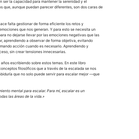
 ser la capacidad para mantener la serenidad y el
tos que, aunque puedan parecer diferentes, son dos caras de
ace falta gestionar de forma eficiente los retos y
s emociones que nos generan. Y para esto se necesita un
para no dejarse llevar por las emociones negativas que las
r, aprendiendo a observar de forma objetiva, evitando
omando acción cuando es necesario. Aprendiendo y
eso, sin crear tensiones innecesarias.
s años escribiendo sobre estos temas. En este libro
conceptos filosóficos que a través de la escalada se nos
abiduría que no solo puede servir para escalar mejor —que
iento mental para escalar. Para mí, escalar es un
das las áreas de la vida.»